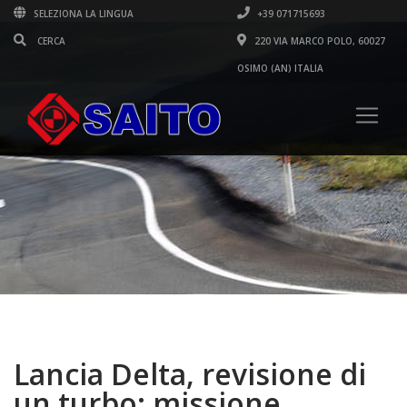
SELEZIONA LA LINGUA
+39 071715693
220 VIA MARCO POLO, 60027
OSIMO (AN) ITALIA
Lancia Delta, revisione di
un turbo: missione