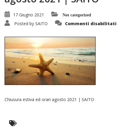
17 Giugno 2021
Not categorized
su
Posted by
SAITO
Commenti disabilitati
Chiusur
estiva
ed
orari
agosto
2021
|
SAITO
Chiusura estiva ed orari agosto 2021 | SAITO