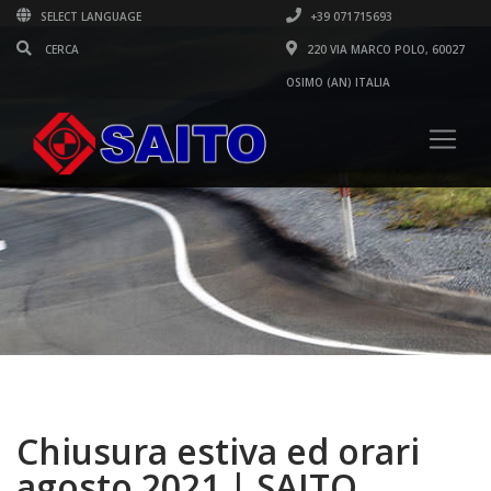
SELECT LANGUAGE
+39 071715693
220 VIA MARCO POLO, 60027
OSIMO (AN) ITALIA
Chiusura estiva ed orari
agosto 2021 | SAITO