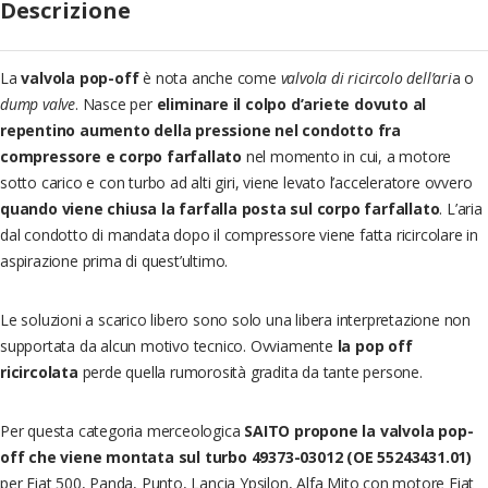
Descrizione
La
valvola pop-off
è nota anche come
valvola di ricircolo dell’ari
a o
dump valve
. Nasce per
eliminare il colpo d’ariete dovuto al
repentino aumento della pressione nel condotto fra
compressore e corpo farfallato
nel momento in cui, a motore
sotto carico e con turbo ad alti giri, viene levato l’acceleratore ovvero
quando viene chiusa la farfalla posta sul corpo farfallato
. L’aria
dal condotto di mandata dopo il compressore viene fatta ricircolare in
aspirazione prima di quest’ultimo.
Le soluzioni a scarico libero sono solo una libera interpretazione non
supportata da alcun motivo tecnico. Ovviamente
la pop off
ricircolata
perde quella rumorosità gradita da tante persone.
Per questa categoria merceologica
SAITO propone la valvola pop-
off che viene montata sul turbo 49373-03012 (OE 55243431.01)
per Fiat 500, Panda, Punto, Lancia Ypsilon, Alfa Mito con motore Fiat