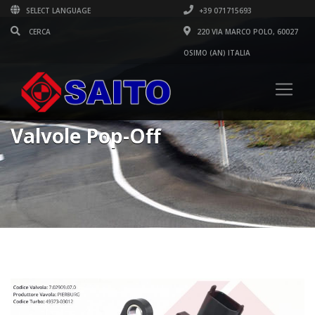
SELECT LANGUAGE
+39 071715693
220 VIA MARCO POLO, 60027
OSIMO (AN) ITALIA
Valvole Pop-Off