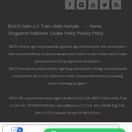
©2015 Saito s.r.l. Tutti i diritti riservati. –
Home
Erogazioni Pubbliche
Cookie Policy
Privacy Policy
SAITO declina ogni responsabilità riguardo agli orientamenti, alla raccorderia e
alla componentistica accessoria lasciata sulle turbine o altri componenti inviati
per lavorazioni e/o programma di scambio.
SAITO declines any responsibility regarding orientations, fittings, and additional
components left on the turbines or other components sent for processing
and/or exchange program.
SAITO SRL unipersonale sede legale via Marco Polo 220 60027 Osimo (AN), P.Iva
e Cod. Fisc. IT01329470429 Pec: saitosrl@pec.it C.C.I.A.A. AN n.29260 Reg. Trib.
AN n.21579 Capitale Sociale 10.400,00 Euro
Le tue preferenze relative alla privacy