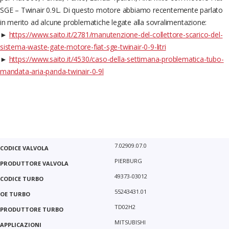
SGE – Twinair 0.9L. Di questo motore abbiamo recentemente parlato
in merito ad alcune problematiche legate alla sovralimentazione:
►
https://www.saito.it/2781/manutenzione-del-collettore-scarico-del-
sistema-waste-gate-motore-fiat-sge-twinair-0-9-litri
►
https://www.saito.it/4530/caso-della-settimana-problematica-tubo-
mandata-aria-panda-twinair-0-9l
7.02909.07.0
PIERBURG
49373-03012
55243431.01
TD02H2
MITSUBISHI