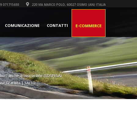
9 071715693
220 VIA MARCO POLO, 60027 OSIMO (AN) ITALIA
COMUNICAZIONE
CONTATTI
E-COMMERCE
rbo... anche ai tuoi ordini! (SOSPESA)
one Gratuita | SAITO