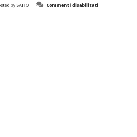
su
sted by
SAITO
Commenti disabilitati
Offerta
Spedizione
Gratuita
|
SAITO