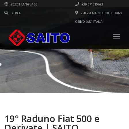
SELECT LANGUAGE
+39 071715693
220 VIA MARCO POLO, 60027
OSIMO (AN) ITALIA
19° Raduno Fiat 500 e
Derivate | SAITO