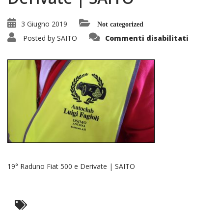
3 Giugno 2019
Not categorized
su
Posted by
SAITO
Commenti disabilitati
19°
Raduno
Fiat
500
e
Derivat
|
SAITO
19° Raduno Fiat 500 e Derivate | SAITO