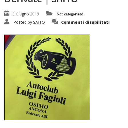
3 Giugno 2019
Not categorized
su
Posted by
SAITO
Commenti disabilitati
19°
Raduno
Fiat
500
e
Derivat
|
SAITO