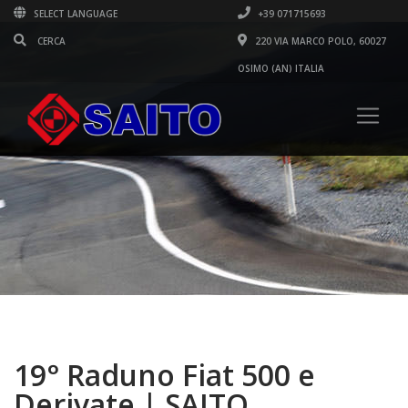
SELECT LANGUAGE
+39 071715693
220 VIA MARCO POLO, 60027
OSIMO (AN) ITALIA
19° Raduno Fiat 500 e
Derivate | SAITO