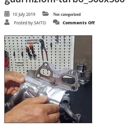
10 July 2019
Not categorized
on
Posted by
SAITO
Comments Off
importanza-
sostituzione-
guarnizioni-
turbo_500x500