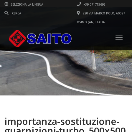
SELEZIONA LA LINGUA
+39 071715693
220 VIA MARCO POLO, 60027
OSIMO (AN) ITALIA
importanza-sostituzione-
guarnizioni-turbo_500x500