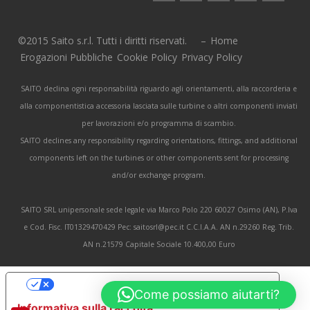
©2015 Saito s.r.l. Tutti i diritti riservati. –
Home
Erogazioni Pubbliche
Cookie Policy
Privacy Policy
SAITO declina ogni responsabilità riguardo agli orientamenti, alla raccorderia e
alla componentistica accessoria lasciata sulle turbine o altri componenti inviati
per lavorazioni e/o programma di scambio.
SAITO declines any responsibility regarding orientations, fittings, and additional
components left on the turbines or other components sent for processing
and/or exchange program.
SAITO SRL unipersonale sede legale via Marco Polo 220 60027 Osimo (AN), P.Iva
e Cod. Fisc. IT01329470429 Pec: saitosrl@pec.it C.C.I.A.A. AN n.29260 Reg. Trib.
AN n.21579 Capitale Sociale 10.400,00 Euro
Le tue preferenze relative alla privacy
Come possiamo aiutarti?
Informativa sulla raccolta