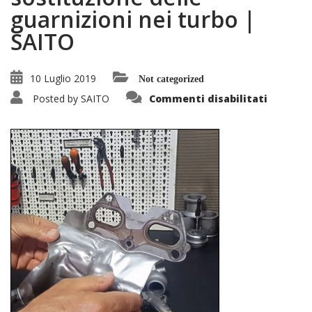
guarnizioni nei turbo |
SAITO
10 Luglio 2019
Not categorized
su
Posted by
SAITO
Commenti disabilitati
L’impor
della
sostituz
delle
guarnizi
nei
turbo
|
SAITO