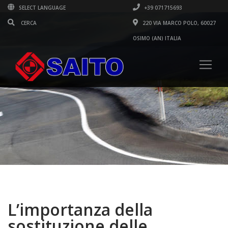
SELECT LANGUAGE
+39 071715693
220 VIA MARCO POLO, 60027
OSIMO (AN) ITALIA
L’importanza della
sostituzione delle