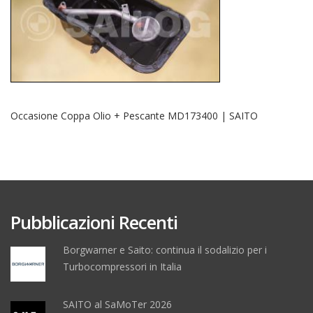
Occasione Coppa Olio + Pescante MD173400 | SAITO
Pubblicazioni Recenti
Borgwarner e Saito: continua il sodalizio per i
Turbocompressori in Italia
SAITO al SaMoTer 2026