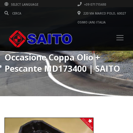
SELECT LANGUAGE
+39 071715693
220 VIA MARCO POLO, 60027
OSIMO (AN) ITALIA
Occasione Coppa Olio +
Pescante MD173400 | SAITO