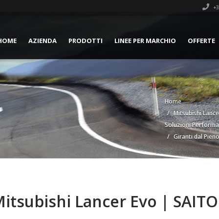
+3
HOME
AZIENDA
PRODOTTI
LINEE PER MARCHIO
OFFERTE
Home
Mitsubishi Lance
Soluzioni Perform
Giranti dal Pien
Mitsubishi Lancer Evo | SAITO