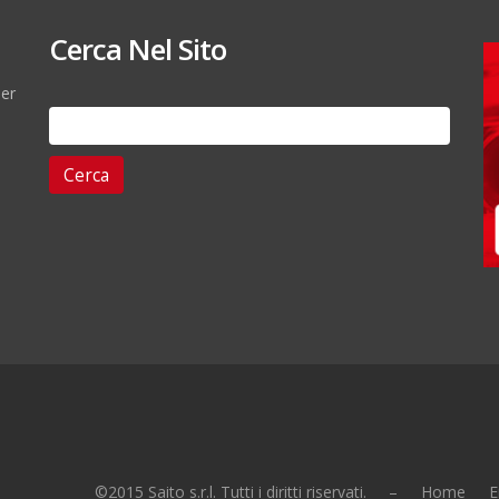
Cerca Nel Sito
per
Ricerca
per:
©2015 Saito s.r.l. Tutti i diritti riservati. –
Home
E