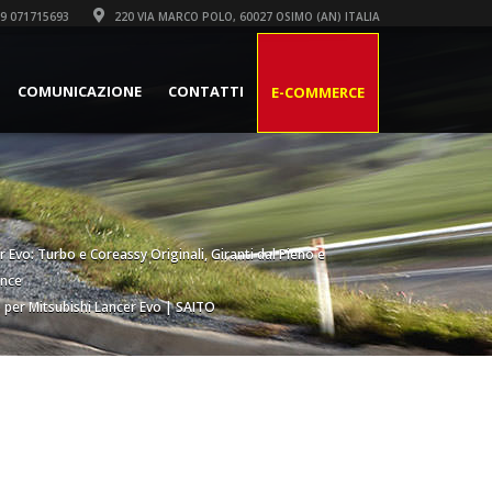
9 071715693
220 VIA MARCO POLO, 60027 OSIMO (AN) ITALIA
COMUNICAZIONE
CONTATTI
E-COMMERCE
r Evo: Turbo e Coreassy Originali, Giranti dal Pieno e
ance
o per Mitsubishi Lancer Evo | SAITO