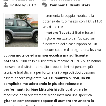
su
Posted by
SAITO
Commenti disabilitati
Kit
Turbo
ST150
Incrementa la coppia motrice e la
WG
Geometr
potenza del tuo mezzo con il kit ST150
Fissa
WG di SAITO!
Il motore Toyota 3 litri
è forse il
migliore realizzato per l’utilizzo sui
fuoristrada della casa nipponica. Un
motore capace di erogare una
buona
coppia motrice
ed una
non eccelsa ma sufficiente
potenza
. I 500 cc in più rispetto al motore 2LT di 2.5 litri hanno
consentito di sfruttare meglio i robusti 4×4 sui percorsi più
tecnici e trialistici ma per fortuna tali pregevoli doti possono
essere ancora migliorate.
SAITO realizza ST150, un kit
semplicissimo adottando le più che robuste e
performanti turbine Mitsubishi
sulle quali oltre alle
modifiche degli orientamenti viene installata una specifica
girante compressore capace di aumentare ancora la