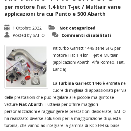
per motore Fiat 1.4 litri T-jet / Multiair varie
applicazioni tra cui Punto e 500 Abarth
1 Ottobre 2022
Not categorized
su
Posted by
SAITO
Commenti disabilitati
Kit
Turbo
1446
Kit turbo Garrett 1446 serie SFG per
serie
SFG
motore Fiat 1.4 litri T-jet e Multiair
(applicazioni Abarth, Alfa Romeo, Fiat,
Lancia)
La
turbina Garrett 1446
è entrata nel
cuore di migliaia di appassionati per via
delle prestazioni che può regalare alle piccole ma grintose
vetture
Fiat Abarth
. Tuttavia per offrire maggiori
personalizzazioni e raggiungere le prestazioni desiderate, SAITO
ha realizzato diverse soluzioni per la maggiorazione di questa
turbina, che vanno ad integrare la gamma di Kit SFM su base