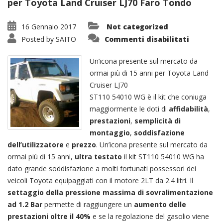
per Toyota Land Cruiser LJ70 Faro Tondo
16 Gennaio 2017
Not categorized
su
Posted by
SAITO
Commenti disabilitati
Kit
Turbo
ST110
Un’icona presente sul mercato da
54010
WG
ormai più di 15 anni per Toyota Land
Geometr
Cruiser LJ70
Fissa
ST110 54010 WG è il kit che coniuga
maggiormente le doti di
affidabilità
,
prestazioni
,
semplicità di
montaggio
,
soddisfazione
dell’utilizzatore
e
prezzo
. Un’icona presente sul mercato da
ormai più di 15 anni,
ultra testato
il kit ST110 54010 WG ha
dato grande soddisfazione a molti fortunati possessori dei
veicoli Toyota equipaggiati con il motore 2LT da 2.4 litri. Il
settaggio della pressione massima di sovralimentazione
ad 1.2 Bar
permette di raggiungere un
aumento delle
prestazioni oltre il 40%
e se la regolazione del gasolio viene