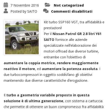
7 Novembre 2016
Not categorized
su
Posted by
SAITO
Commenti disabilitati
Kit
Turbo
SSP160
Kit turbo SSP160 VGT, tra affidabilità e
VGT
Geometr
prestazioni!
Variabile
Per il
Nissan Patrol GR 2.8 litri Y61
SAITO
fornisce alle aziende
specializzate nell’elaborazione dei
motori offroad due diverse turbine,
entrambe con l’obiettivo di
aumentare la coppia motrice
,
rendere maggiormente
reattivo il motore
, ed
aumentare la potenza assoluta
. I
due turbocompressori in oggetto soddisfano gli obiettivi
mantenendo due diverse caratteristiche d’erogazione.
Il
turbo a geometria variabile proposto in questa
soluzione è di ultima generazione
, con sistema a cartuccia
che permette di ottenere un buon compromesso fra affidabilità