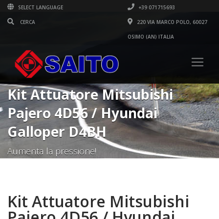
SELECT LANGUAGE
+39 071715693
220 VIA MARCO POLO, 60027
OSIMO (AN) ITALIA
Kit Attuatore Mitsubishi
Pajero 4D56 / Hyundai
Galloper D4BH
Aumenta la pressione!
Kit Attuatore Mitsubishi
Pajero 4D56 / Hyundai