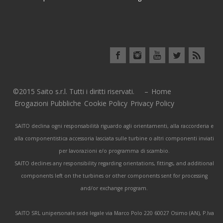
©2015 Saito s.r.l. Tutti i diritti riservati. –
Home
Erogazioni Pubbliche
Cookie Policy
Privacy Policy
SAITO declina ogni responsabilità riguardo agli orientamenti, alla raccorderia e
alla componentistica accessoria lasciata sulle turbine o altri componenti inviati
per lavorazioni e/o programma di scambio.
SAITO declines any responsibility regarding orientations, fittings, and additional
components left on the turbines or other components sent for processing
and/or exchange program.
SAITO SRL unipersonale sede legale via Marco Polo 220 60027 Osimo (AN), P.Iva