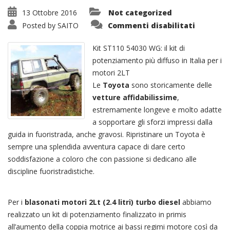
13 Ottobre 2016
Not categorized
su
Posted by
SAITO
Commenti disabilitati
Kit
Turbo
ST110
Kit ST110 54030 WG: il kit di
54030
WG
potenziamento più diffuso in Italia per i
Geometr
motori 2LT
Fissa
Le
Toyota
sono storicamente delle
vetture affidabilissime
,
estremamente longeve e molto adatte
a sopportare gli sforzi impressi dalla
guida in fuoristrada, anche gravosi. Ripristinare un Toyota è
sempre una splendida avventura capace di dare certo
soddisfazione a coloro che con passione si dedicano alle
discipline fuoristradistiche.
Per i
blasonati motori 2Lt (2.4 litri) turbo diesel
abbiamo
realizzato un kit di potenziamento finalizzato in primis
all’aumento della coppia motrice ai bassi regimi motore così da