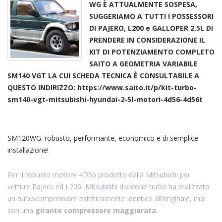
Geometr
WG È ATTUALMENTE SOSPESA,
Fissa
SUGGERIAMO A TUTTI I POSSESSORI
DI PAJERO, L200 e GALLOPER 2.5L DI
PRENDERE IN CONSIDERAZIONE IL
KIT DI POTENZIAMENTO COMPLETO
SAITO A GEOMETRIA VARIABILE
SM140 VGT LA CUI SCHEDA TECNICA È CONSULTABILE A
QUESTO INDIRIZZO: https://www.saito.it/p/kit-turbo-
sm140-vgt-mitsubishi-hyundai-2-5l-motori-4d56-4d56t
SM120WG: robusto, performante, economico e di semplice
installazione!
Per il robusto motore 4D56 prodotto dalla Mitsubishi per
vetture Pajero ed L200, Mitsubishi divisione turbo ha realizzato
un turbocompressore esteticamente identico all’originale, ma
con una
girante compressore maggiorata
.