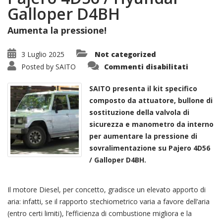
Galloper D4BH
Aumenta la pressione!
3 Luglio 2025
Not categorized
su
Posted by
SAITO
Commenti disabilitati
Kit
Attuato
Mitsubis
SAITO presenta il kit specifico
Pajero
4D56
composto da attuatore, bullone di
/
sostituzione della valvola di
Hyundai
Galloper
sicurezza e manometro da interno
D4BH
per aumentare la pressione di
sovralimentazione su Pajero 4D56
/ Galloper D4BH.
Il motore Diesel, per concetto, gradisce un elevato apporto di
aria: infatti, se il rapporto stechiometrico varia a favore dell’aria
(entro certi limiti), l’efficienza di combustione migliora e la