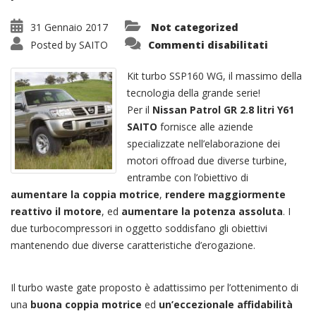
31 Gennaio 2017
Not categorized
su
Posted by
SAITO
Commenti disabilitati
Kit
Turbo
SSP160
Kit turbo SSP160 WG, il massimo della
WG
Geometr
tecnologia della grande serie!
Fissa
Per il
Nissan Patrol GR 2.8 litri Y61
SAITO
fornisce alle aziende
specializzate nell’elaborazione dei
motori offroad due diverse turbine,
entrambe con l’obiettivo di
aumentare la coppia motrice
,
rendere maggiormente
reattivo il motore
, ed
aumentare la potenza assoluta
. I
due turbocompressori in oggetto soddisfano gli obiettivi
mantenendo due diverse caratteristiche d’erogazione.
Il turbo waste gate proposto è adattissimo per l’ottenimento di
una
buona coppia motrice
ed
un’eccezionale affidabilità