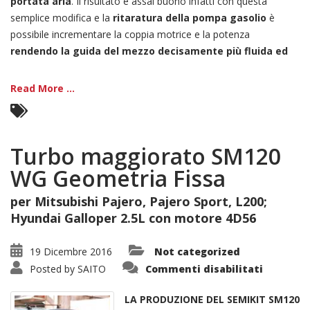
portata aria
. Il risultato è assai buono infatti con questa
semplice modifica e la
ritaratura della pompa gasolio
è
possibile incrementare la coppia motrice e la potenza
rendendo la guida del mezzo decisamente più fluida ed
Read More ...
Turbo maggiorato SM120
WG Geometria Fissa
per Mitsubishi Pajero, Pajero Sport, L200;
Hyundai Galloper 2.5L con motore 4D56
19 Dicembre 2016
Not categorized
su
Posted by
SAITO
Commenti disabilitati
Turbo
maggior
SM120
LA PRODUZIONE DEL SEMIKIT SM120
WG