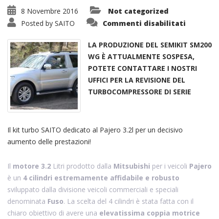
8 Novembre 2016
Not categorized
su
Posted by
SAITO
Commenti disabilitati
Kit
Turbo
SM200
LA PRODUZIONE DEL SEMIKIT SM200
WG
Geometr
WG È ATTUALMENTE SOSPESA,
Fissa
POTETE CONTATTARE I NOSTRI
UFFICI PER LA REVISIONE DEL
TURBOCOMPRESSORE DI SERIE
Il kit turbo SAITO dedicato al Pajero 3.2l per un decisivo
aumento delle prestazioni!
Il
motore 3.2
Litri prodotto dalla
Mitsubishi
per i veicoli
Pajero
è un
4 cilindri estremamente affidabile e robusto
sviluppato dalla divisione veicoli commerciali e speciali
denominata
Fuso
. La scelta del 4 cilindri è stata fatta con il
chiaro obiettivo di avere una
elevatissima coppia motrice