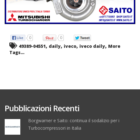
0
0
,
,
,
,
49389-04551
daily
iveco
iveco daily
More
Tags...
Pubblicazioni Recenti
Borgwarner e Saito: continua il sodalizio per i
Turbocompressori in Italia