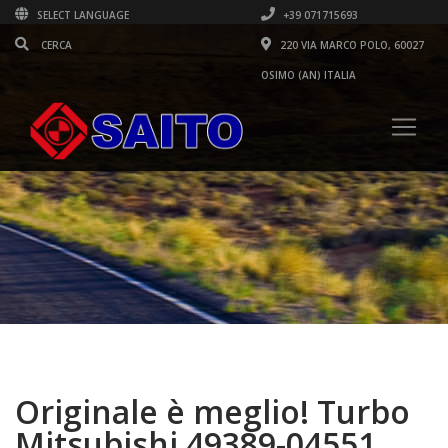
SELECT LANGUAGE
+39 071715693
220 VIA MARCO POLO, 60027
OSIMO (AN) ITALIA
Originale è meglio! Turbo
Mitsubishi 49389-04551