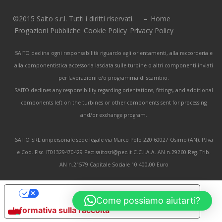
©2015 Saito s.r.l. Tutti i diritti riservati. –
Home
Erogazioni Pubbliche
Cookie Policy
Privacy Policy
SAITO declina ogni responsabilità riguardo agli orientamenti, alla raccorderia e
alla componentistica accessoria lasciata sulle turbine o altri componenti inviati
per lavorazioni e/o programma di scambio.
SAITO declines any responsibility regarding orientations, fittings, and additional
components left on the turbines or other components sent for processing
and/or exchange program.
SAITO SRL unipersonale sede legale via Marco Polo 220 60027 Osimo (AN), P.Iva
e Cod. Fisc. IT01329470429 Pec: saitosrl@pec.it C.C.I.A.A. AN n.29260 Reg. Trib.
AN n.21579 Capitale Sociale 10.400,00 Euro
Le tue preferenze relative alla privacy
Come possiamo aiutarti?
Informativa sulla raccolta