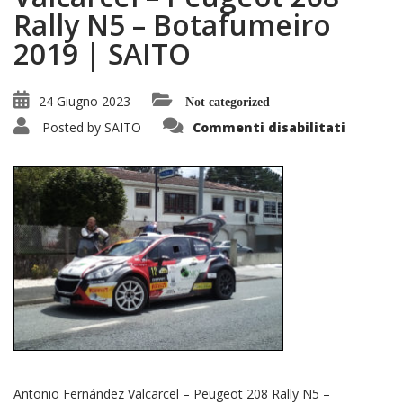
Rally N5 – Botafumeiro
2019 | SAITO
24 Giugno 2023
Not categorized
su
Posted by
SAITO
Commenti disabilitati
Antonio
Fernánd
Valcarce
–
Peugeot
208
Rally
N5
–
Botafum
2019
|
SAITO
Antonio Fernández Valcarcel – Peugeot 208 Rally N5 –