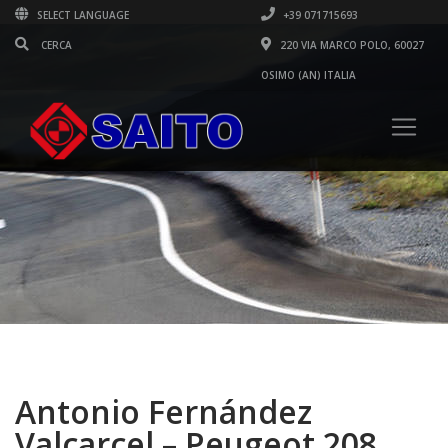
SELECT LANGUAGE
+39 071715693
220 VIA MARCO POLO, 60027
OSIMO (AN) ITALIA
Antonio Fernández
Valcarcel – Peugeot 208