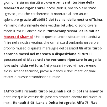
giorno, fa siamo riusciti a trovare ben
venti turbine della
Maserati da rigenerare!
Piccoli gioielli, ora solo allo stato
“grezzo”, ma che cercheremo di riportare al loro antico
splendore
grazie all’abilità dei tecnici della nostra officina
.
Parliamo naturalmente delle vecchie
biturbo
, ci sono diversi
modelli, tra cui anche alcuni
turbocompressori della mitica
Maserati Shamal
. Una di queste turbine sicuramente andrà a
finire nella nostra vetrina, che ormai sta diventando un vero e
proprio museo di queste meraviglie del passato!
Gli altri turbo
saranno messi nel mercato a disposizione di tutti i
possessori di Maserati che vorranno riportare in auge la
loro splendida vettura
. Nei prossimi video vi mostreremo
alcuni schede tecniche, prove al banco e documenti originali
relativi a queste straordinarie turbine.
SAITO
tratta
ricambi turbo originali
e
kit di potenziamento
per tutte quelle vetture del passato rimaste ancora nel cuore di
molti:
Renault 5 Gt
,
Lancia Delta Integrale
,
Alfa 75
,
Fiat