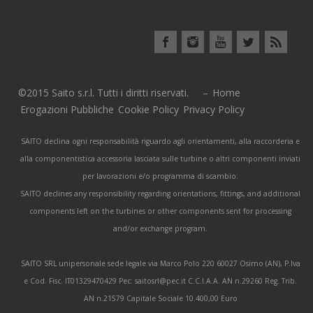
©2015 Saito s.r.l. Tutti i diritti riservati. –
Home
Erogazioni Pubbliche
Cookie Policy
Privacy Policy
SAITO declina ogni responsabilità riguardo agli orientamenti, alla raccorderia e
alla componentistica accessoria lasciata sulle turbine o altri componenti inviati
per lavorazioni e/o programma di scambio.
SAITO declines any responsibility regarding orientations, fittings, and additional
components left on the turbines or other components sent for processing
and/or exchange program.
SAITO SRL unipersonale sede legale via Marco Polo 220 60027 Osimo (AN), P.Iva
e Cod. Fisc. IT01329470429 Pec: saitosrl@pec.it C.C.I.A.A. AN n.29260 Reg. Trib.
AN n.21579 Capitale Sociale 10.400,00 Euro