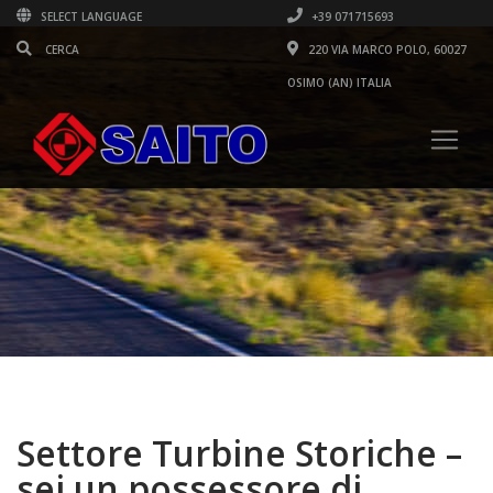
SELECT LANGUAGE
+39 071715693
220 VIA MARCO POLO, 60027
OSIMO (AN) ITALIA
Settore Turbine Storiche –
sei un possessore di