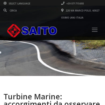
SELECT LANGUAGE
+39 071715693
220 VIA MARCO POLO, 60027
OSIMO (AN) ITALIA
Turbine Marine:
accorgimenti da osservare