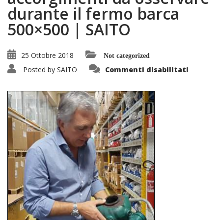
durante il fermo barca
500×500 | SAITO
25 Ottobre 2018
Not categorized
su
Posted by
SAITO
Commenti disabilitati
Turbine
Marine:
accorgi
da
osserva
durante
il
fermo
barca
500×500
|
SAITO