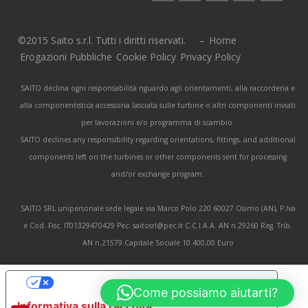
©2015 Saito s.r.l. Tutti i diritti riservati. –
Home
Erogazioni Pubbliche
Cookie Policy
Privacy Policy
SAITO declina ogni responsabilità riguardo agli orientamenti, alla raccorderia e
alla componentistica accessoria lasciata sulle turbine o altri componenti inviati
per lavorazioni e/o programma di scambio.
SAITO declines any responsibility regarding orientations, fittings, and additional
components left on the turbines or other components sent for processing
and/or exchange program.
SAITO SRL unipersonale sede legale via Marco Polo 220 60027 Osimo (AN), P.Iva
e Cod. Fisc. IT01329470429 Pec: saitosrl@pec.it C.C.I.A.A. AN n.29260 Reg. Trib.
AN n.21579 Capitale Sociale 10.400,00 Euro
Le tue preferenze relative alla privacy
Come possiamo aiutarti?
Informativa sulla raccolta