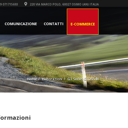
9 071715693
220 VIA MARCO POLO, 60027 OSIMO (AN) ITALIA
COMUNICAZIONE
CONTATTI
E-COMMERCE
Home
Elaborazioni
GT Series GT2554R
formazioni