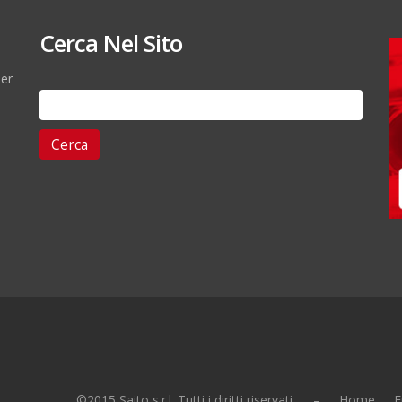
Cerca Nel Sito
per
Ricerca
per:
©2015 Saito s.r.l. Tutti i diritti riservati. –
Home
E