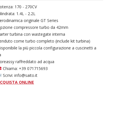
otenza: 170 - 270CV
ilindrata: 1.4L - 2.2L
erodinamica originale GT Series
pzione compressore turbo da 42mm
arter turbina con wastegate interna
enduto come turbo completo (include kit turbina)
isponibile la più piccola configurazione a cuscinetti a
a
oreassy raffreddato ad acqua
Chiama: +39 071715693
Scrivi: info@saito.it
CQUISTA ONLINE