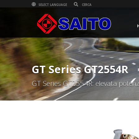
SELECT LANGUAGE
GT Series GT2554R
GT Series GT2554R: elevata potenza