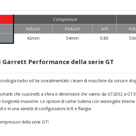
Compressor
Inducer
Exducer
A/R
Ind
42mm
54mm
0.80
53
 Garrett Performance della serie GT
tecnologia turbo ed ha sovralimentato i team di macchine da corsa e drag
 portanti che cuscinetti a sfera e dimensioni che vanno da GT2052 a GT
 longevità massime. Le opzioni di carter turbina con wastegate interna sono
l e in una varietà di configurazioni A/R e flangia.
ompressori della serie GT!