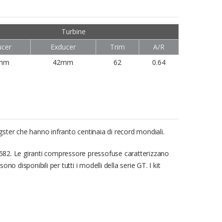
Turbine
ucer
Exducer
Trim
A/R
mm
42mm
62
0.64
ster che hanno infranto centinaia di record mondiali.
3582. Le giranti compressore pressofuse caratterizzano
 disponibili per tutti i modelli della serie GT. I kit