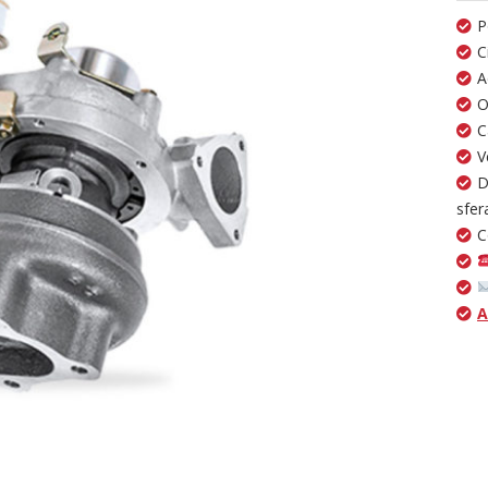
P
C
A
O
C
V
D
sfer
C
A