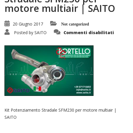
motore multiair | SAITO
20 Giugno 2017
Not categorized
su
Posted by
SAITO
Commenti disabilitati
Kit
Potenzi
Stradal
SFM230
per
motore
multiair
|
SAITO
Kit Potenziamento Stradale SFM230 per motore multiair |
SAITO