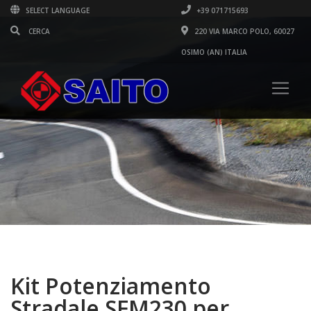
SELECT LANGUAGE
+39 071715693
220 VIA MARCO POLO, 60027
OSIMO (AN) ITALIA
Kit Potenziamento
Stradale SFM230 per