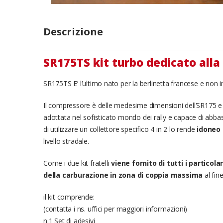
Descrizione
SR175TS kit turbo dedicato all
SR175TS E’ l’ultimo nato per la berlinetta francese e non i
Il compressore è delle medesime dimensioni dell’SR175 e co
adottata nel sofisticato mondo dei rally e capace di abba
di utilizzare un collettore specifico 4 in 2 lo rende
idoneo 
livello stradale.
Come i due kit fratelli
viene fornito di tutti i particol
della carburazione in zona di coppia massima
al fin
il kit comprende:
(contatta i ns. uffici per maggiori informazioni)
n.1 Set di adesivi