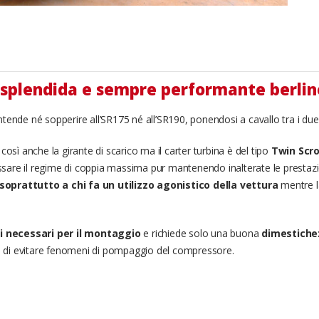
a splendida e sempre performante berlin
ntende né sopperire all’SR175 né all’SR190, ponendosi a cavallo tra i due
sì anche la girante di scarico ma il carter turbina è del tipo
Twin Scro
ssare il regime di coppia massima pur mantenendo inalterate le prestazio
soprattutto a chi fa un utilizzo agonistico della vettura
mentre la
ari necessari per il montaggio
e richiede solo una buona
dimestichez
e di evitare fenomeni di pompaggio del compressore.