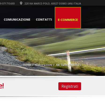
9 071715693
220 VIA MARCO POLO, 60027 OSIMO (AN) ITALIA
COMUNICAZIONE
CONTATTI
E-COMMERCE
Home
Elaborazioni
Kit Turbo SR175TS
e!
Registrati