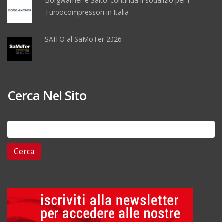
Borgwarner e Saito: continua il sodalizio per i
Turbocompressori in Italia
SAITO al SaMoTer 2026
Cerca Nel Sito
Ricerca
per: