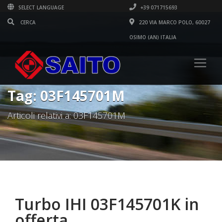
SELECT LANGUAGE
+39 071715693
220 VIA MARCO POLO, 60027
OSIMO (AN) ITALIA
Tag: 03F145701M
Articoli relativi a: 03F145701M
Turbo IHI 03F145701K in
offerta