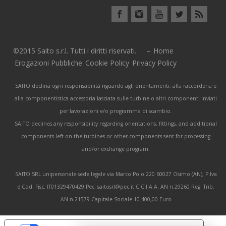
©2015 Saito s.r.l. Tutti i diritti riservati. –
Home
Erogazioni Pubbliche
Cookie Policy
Privacy Policy
SAITO declina ogni responsabilità riguardo agli orientamenti, alla raccorderia e
alla componentistica accessoria lasciata sulle turbine o altri componenti inviati
per lavorazioni e/o programma di scambio.
SAITO declines any responsibility regarding orientations, fittings, and additional
components left on the turbines or other components sent for processing
and/or exchange program.
SAITO SRL unipersonale sede legale via Marco Polo 220 60027 Osimo (AN), P.Iva
e Cod. Fisc. IT01329470429 Pec: saitosrl@pec.it C.C.I.A.A. AN n.29260 Reg. Trib.
AN n.21579 Capitale Sociale 10.400,00 Euro