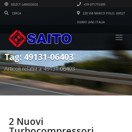
SELECT LANGUAGE
+39 071715693
220 VIA MARCO POLO, 60027
OSIMO (AN) ITALIA
Tag: 49131-06403
Articoli relativi a: 49131-06403
2 Nuovi
Turbocompressori