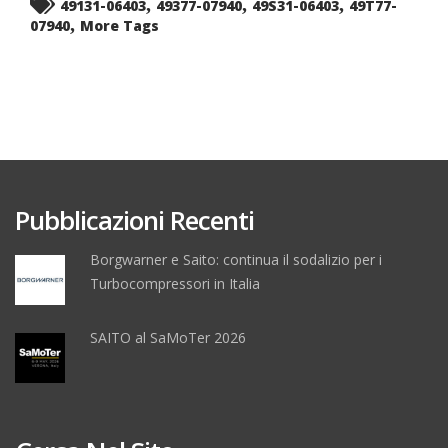
,
,
,
49131-06403
49377-07940
49S31-06403
49T77-
,
07940
More Tags
Pubblicazioni Recenti
Borgwarner e Saito: continua il sodalizio per i
Turbocompressori in Italia
SAITO al SaMoTer 2026