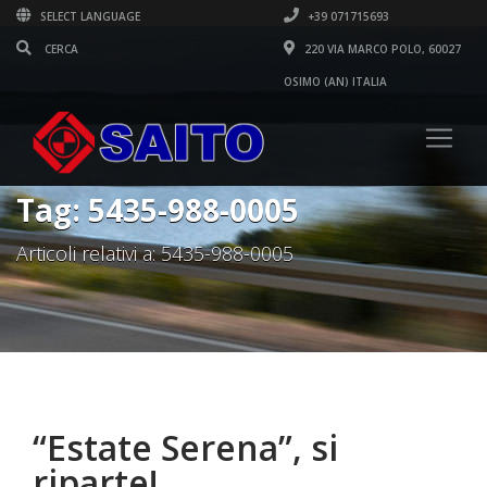
SELECT LANGUAGE
+39 071715693
220 VIA MARCO POLO, 60027
OSIMO (AN) ITALIA
Tag: 5435-988-0005
Articoli relativi a: 5435-988-0005
“Estate Serena”, si
riparte!