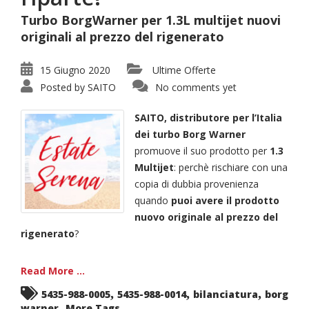
Turbo BorgWarner per 1.3L multijet nuovi
originali al prezzo del rigenerato
15 Giugno 2020
Ultime Offerte
Posted by
SAITO
No comments yet
SAITO, distributore per l’Italia
dei turbo Borg Warner
promuove il suo prodotto per
1.3
Multijet
: perchè rischiare con una
copia di dubbia provenienza
quando
puoi avere il prodotto
nuovo originale al prezzo del
rigenerato
?
Read More ...
,
,
,
5435-988-0005
5435-988-0014
bilanciatura
borg
,
warner
More Tags