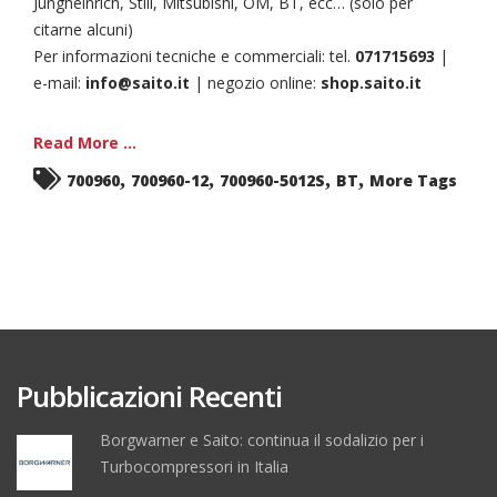
Jungheinrich, Still, Mitsubishi, OM, BT, ecc… (solo per
citarne alcuni)
Per informazioni tecniche e commerciali: tel.
071715693
|
e-mail:
info@saito.it
| negozio online:
shop.saito.it
Read More ...
,
,
,
,
700960
700960-12
700960-5012S
BT
More Tags
Pubblicazioni Recenti
Borgwarner e Saito: continua il sodalizio per i
Turbocompressori in Italia