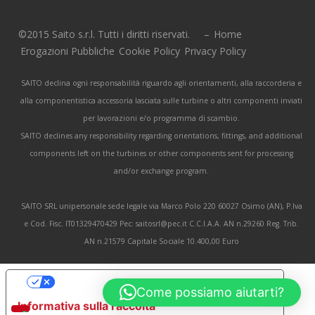
©2015 Saito s.r.l. Tutti i diritti riservati. –
Home
Erogazioni Pubbliche
Cookie Policy
Privacy Policy
SAITO declina ogni responsabilità riguardo agli orientamenti, alla raccorderia e
alla componentistica accessoria lasciata sulle turbine o altri componenti inviati
per lavorazioni e/o programma di scambio.
SAITO declines any responsibility regarding orientations, fittings, and additional
components left on the turbines or other components sent for processing
and/or exchange program.
SAITO SRL unipersonale sede legale via Marco Polo 220 60027 Osimo (AN), P.Iva
e Cod. Fisc. IT01329470429 Pec: saitosrl@pec.it C.C.I.A.A. AN n.29260 Reg. Trib.
AN n.21579 Capitale Sociale 10.400,00 Euro
Le tue preferenze relative alla privacy
Come possiamo aiutarti?
Informativa sulla raccolta