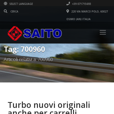
SELECT LANGUAGE
+39 071715693
220 VIA MARCO POLO, 60027
OSIMO (AN) ITALIA
Tag: 700960
Articoli relativi a: 700960
Turbo nuovi originali
anche per carrelli