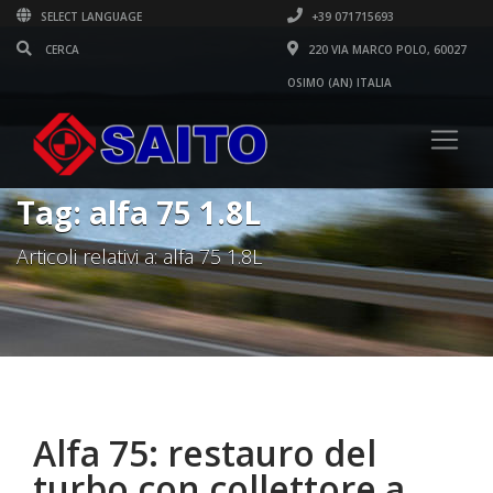
SELECT LANGUAGE
+39 071715693
220 VIA MARCO POLO, 60027
OSIMO (AN) ITALIA
Tag: alfa 75 1.8L
Articoli relativi a: alfa 75 1.8L
Alfa 75: restauro del
turbo con collettore a