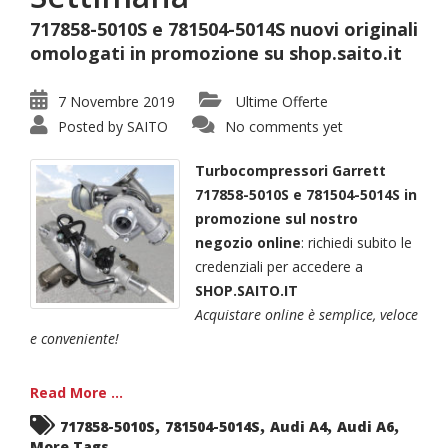
717858-5010S e 781504-5014S nuovi originali
omologati in promozione su shop.saito.it
7 Novembre 2019
Ultime Offerte
Posted by
SAITO
No comments yet
Turbocompressori Garrett
717858-5010S e 781504-5014S in
promozione sul nostro
negozio online
: richiedi subito le
credenziali per accedere a
SHOP.SAITO.IT
Acquistare online è semplice, veloce
e conveniente!
Read More ...
,
,
,
,
717858-5010S
781504-5014S
Audi A4
Audi A6
More Tags