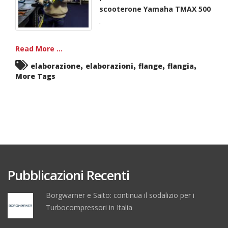
scooterone Yamaha TMAX 500
.
Read More ...
,
,
,
,
elaborazione
elaborazioni
flange
flangia
More Tags
Pubblicazioni Recenti
Borgwarner e Saito: continua il sodalizio per i
Turbocompressori in Italia