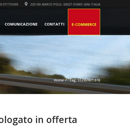
9 071715693
220 VIA MARCO POLO, 60027 OSIMO (AN) ITALIA
COMUNICAZIONE
CONTATTI
E-COMMERCE
Home
Tag: 55243431.01E
logato in offerta