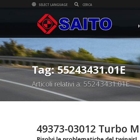
SELECT LANGUAGE
Tag: 55243431.01E
Articoli relativi a: 55243431.01E
49373-03012 Turbo Mi
Risolvi le problematiche del twinair!