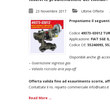
23 Novembre 2017
Ultime Offerte
Proponiamo il seguente
Codice
49373-03012 TU
Applicazione:
FIAT SGE 0
Codice OE:
55240093, 55
Disponibili anche gli acces
–
Guarnizione ingresso gas
–
Valvola ricircolo aria pop-off
Offerta valida fino ad esaurimento scorte, aff
Contattate il ns. reparto commerciale info@saito.i
Read More ...