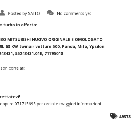
Posted by
SAITO
No comments yet
 turbo in offerta:
RBO MITSUBISHI NUOVO ORIGINALE E OMOLOGATO
,9L 63 KW twinair vetture 500, Panda, Mito, Ypsilon
243431, 55243431.01E, 71795018
sori correlati:
rettatevi!
t oppure 071715693 per ordini e maggiori informazioni
49373