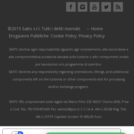
©2015 Saito s.r.l. Tutti i diritti riservati. –
Home
Erogazioni Pubbliche
Cookie Policy
Privacy Policy
SAITO declina ogni responsabilità riguardo agli orientamenti, alla raccorderia e
alla componentistica accessoria lasciata sulle turbine o altri componenti inviati
per lavorazioni e/o programma di scambio.
SAITO declines any responsibility regarding orientations, fittings, and additional
components left on the turbines or other components sent for processing
and/or exchange program.
SAITO SRL unipersonale sede legale via Marco Polo 220 60027 Osimo (AN), P.Iva
e Cod. Fisc. IT01329470429 Pec: saitosrl@pec.it C.C.I.A.A. AN n.29260 Reg. Trib.
AN n.21579 Capitale Sociale 10.400,00 Euro