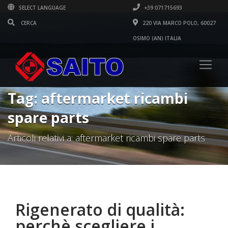
SELECT LANGUAGE
+39 071715693
220 VIA MARCO POLO, 60027
OSIMO (AN) ITALIA
Tag: aftermarket ricambi
spare parts
Articoli relativi a: aftermarket ricambi spare parts
Rigenerato di qualità:
perchè scegliere i