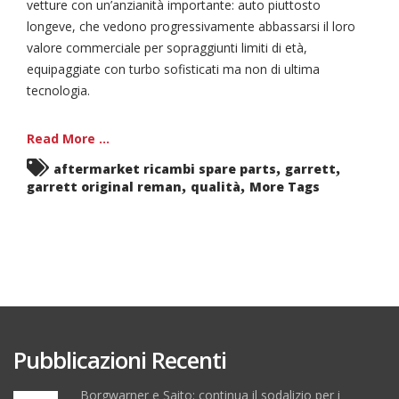
vetture con un’anzianità importante: auto piuttosto
longeve, che vedono progressivamente abbassarsi il loro
valore commerciale per sopraggiunti limiti di età,
equipaggiate con turbo sofisticati ma non di ultima
tecnologia.
Read More ...
,
,
aftermarket ricambi spare parts
garrett
,
,
garrett original reman
qualità
More Tags
Pubblicazioni Recenti
Borgwarner e Saito: continua il sodalizio per i