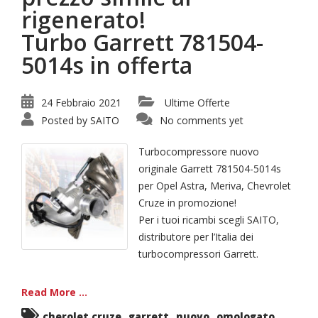
rigenerato!
Turbo Garrett 781504-
5014s in offerta
24 Febbraio 2021
Ultime Offerte
Posted by
SAITO
No comments yet
Turbocompressore nuovo
originale Garrett 781504-5014s
per Opel Astra, Meriva, Chevrolet
Cruze in promozione!
Per i tuoi ricambi scegli SAITO,
distributore per l’Italia dei
turbocompressori Garrett.
Read More ...
,
,
,
,
cherolet cruze
garrett
nuovo
omologato