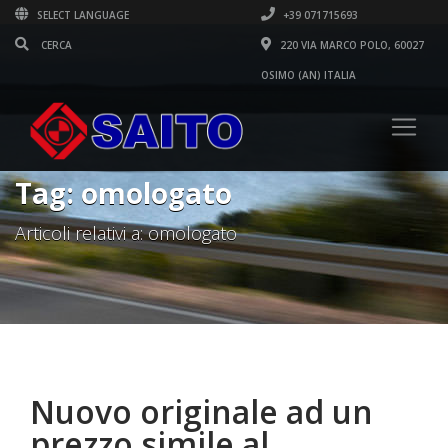
SELECT LANGUAGE
+39 071715693
220 VIA MARCO POLO, 60027
OSIMO (AN) ITALIA
Tag: omologato
Articoli relativi a: omologato
Nuovo originale ad un
prezzo simile al