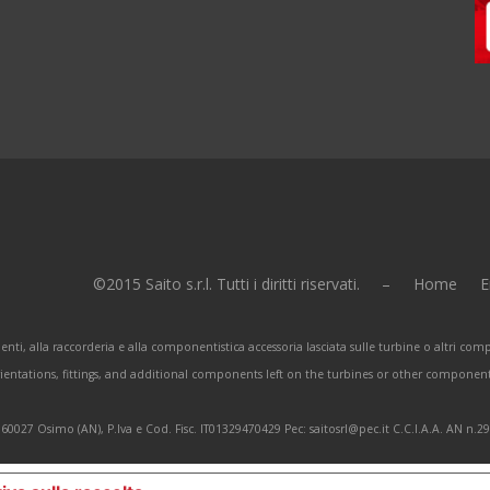
©2015 Saito s.r.l. Tutti i diritti riservati. –
Home
E
enti, alla raccorderia e alla componentistica accessoria lasciata sulle turbine o altri c
orientations, fittings, and additional components left on the turbines or other componen
0027 Osimo (AN), P.Iva e Cod. Fisc. IT01329470429 Pec: saitosrl@pec.it C.C.I.A.A. AN n.2