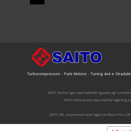
Turbocompressori - Parti Motore - Tuning 4x4 e Stradale
SAITO declina ogni responsabilità riguardo agli orientam
SAITO declines any responsibility regarding 
SAITO SRL unipersonale sede legale via Marco Polo 220 6