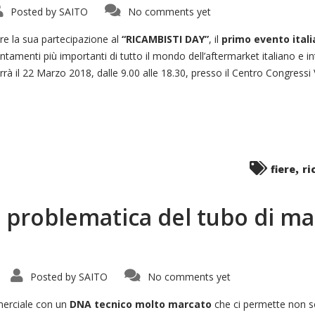
Posted by
SAITO
No comments yet
re la sua partecipazione al
“RICAMBISTI DAY”
, il
primo evento itali
untamenti più importanti di tutto il mondo dell’aftermarket italiano e 
errà il 22 Marzo 2018, dalle 9.00 alle 18.30, presso il Centro Congress
,
fiere
ri
: problematica del tubo di m
Posted by
SAITO
No comments yet
erciale con un
DNA tecnico molto marcato
che ci permette non so