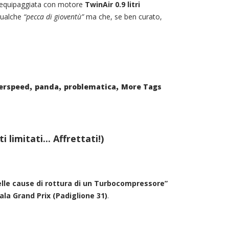
da equipaggiata con motore
TwinAir 0.9 litri
 qualche
“pecca di gioventù”
ma che, se ben curato,
,
,
,
erspeed
panda
problematica
More Tags
limitati... Affrettati!)
elle cause di rottura di un Turbocompressore”
la Grand Prix (Padiglione 31)
.