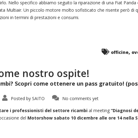
stirlo. Nello specifico abbiamo seguito la riparazione di una Fiat Pan
tata Multiair. Un piccolo motore molto sofisticato che risente però di
ioni in termini di prestazioni e consumi.
,
officine
ov
ome nostro ospite!
mbi? Scopri come ottenere un pass gratuito! (posti 
Posted by
SAITO
No comments yet
tare i professionisti del settore ricambi
al meeting
“Diagnosi d
 occasione del
Motorshow sabato 10 dicembre alle ore 14 nella Sa