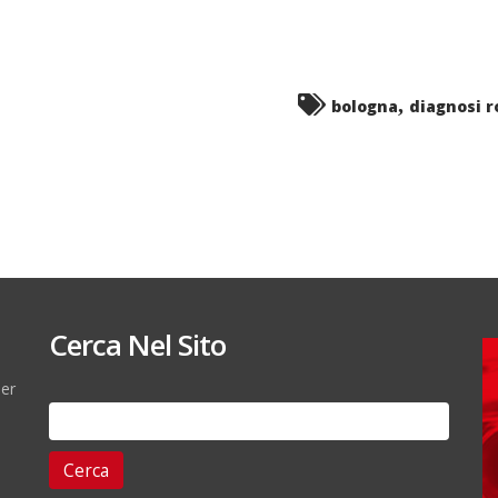
,
bologna
diagnosi r
Cerca Nel Sito
per
Ricerca
per: