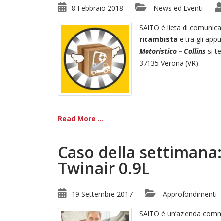
8 Febbraio 2018
News ed Eventi
SAITO è lieta di comunica
ricambista
e tra gli app
Motoristico – Collins
si t
37135 Verona (VR).
Read More ...
Caso della settimana
Twinair 0.9L
19 Settembre 2017
Approfondimenti
SAITO è un’azienda comm