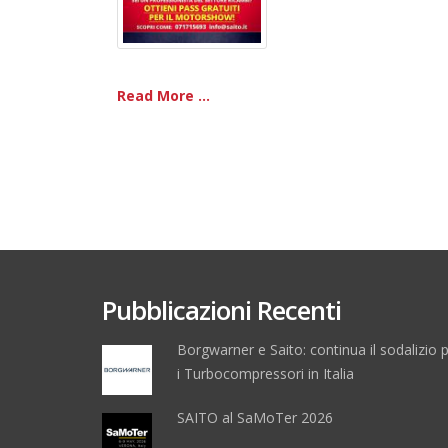
Read More ...
Pubblicazioni Recenti
Borgwarner e Saito: continua il sodalizio 
i Turbocompressori in Italia
SAITO al SaMoTer 2026