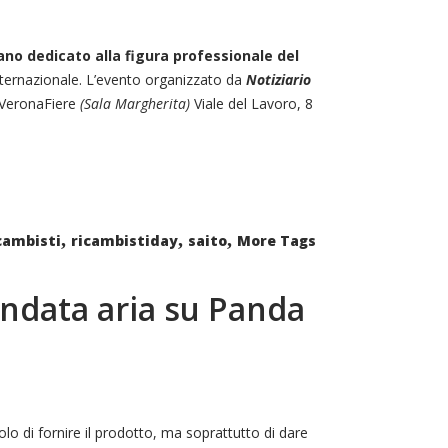
ano dedicato alla figura professionale del
internazionale. L’evento organizzato da
Notiziario
i VeronaFiere
(Sala Margherita)
Viale del Lavoro, 8
,
,
,
cambisti
ricambistiday
saito
More Tags
andata aria su Panda
lo di fornire il prodotto, ma soprattutto di dare