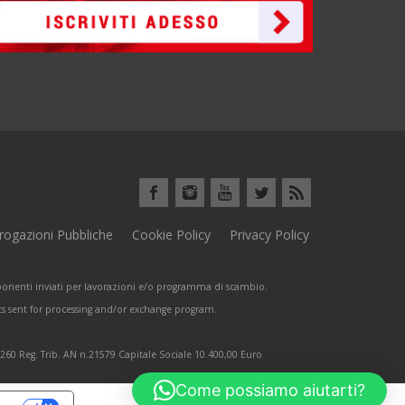
rogazioni Pubbliche
Cookie Policy
Privacy Policy
omponenti inviati per lavorazioni e/o programma di scambio.
ts sent for processing and/or exchange program.
9260 Reg. Trib. AN n.21579 Capitale Sociale 10.400,00 Euro
Come possiamo aiutarti?