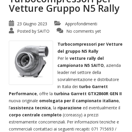
Vetture Gruppo N5 Rally
23 Giugno 2023
Approfondimenti
Posted by
SAITO
No comments yet
Turbocompressori per Vetture
del gruppo N5 Rally
Per le
vetture rally del
campionato N5 SAITO
, azienda
leader nel settore della
sovralimentazione e distributore
in Italia dei
turbo Garrett
Performance
, offre la
turbina Garrett GTX2860R GEN II
nuova originale
omologata per il campionato italiano
,
l’
assistenza tecnica
, la
riparazione
ed eventualmente il
corpo centrale completo
(coreassy) a prezzi
estremamente concorrenziali. Per informazioni tecniche e
commerciali contattaci ai seguenti recapiti: 071 715693 /