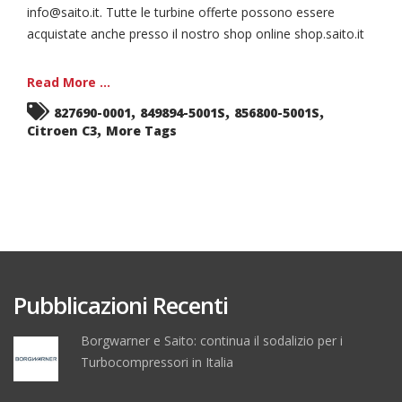
info@saito.it. Tutte le turbine offerte possono essere
acquistate anche presso il nostro shop online shop.saito.it
Read More ...
,
,
,
827690-0001
849894-5001S
856800-5001S
,
Citroen C3
More Tags
Pubblicazioni Recenti
Borgwarner e Saito: continua il sodalizio per i
Turbocompressori in Italia