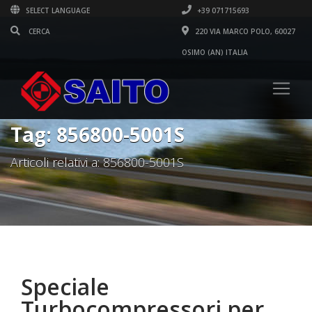
SELECT LANGUAGE
+39 071715693
220 VIA MARCO POLO, 60027
OSIMO (AN) ITALIA
Tag: 856800-5001S
Articoli relativi a: 856800-5001S
Speciale
Turbocompressori per