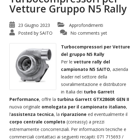
Vetture Gruppo N5 Rally
23 Giugno 2023
Approfondimenti
Posted by
SAITO
No comments yet
Turbocompressori per Vetture
del gruppo N5 Rally
Per le
vetture rally del
campionato N5 SAITO
, azienda
leader nel settore della
sovralimentazione e distributore
in Italia dei
turbo Garrett
Performance
, offre la
turbina Garrett GTX2860R GEN II
nuova originale
omologata per il campionato italiano
,
l’
assistenza tecnica
, la
riparazione
ed eventualmente il
corpo centrale completo
(coreassy) a prezzi
estremamente concorrenziali. Per informazioni tecniche e
commerciali contattaci ai seguenti recapiti: 071 715693 /