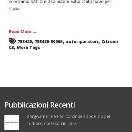
ricordiamo SAITO è distributore autorizzato turbo per
l’Italia!
Read More ...
,
,
,
753420
753420-5006S
autoriparatori
Citroen
,
C3
More Tags
Pubblicazioni Recenti
Borgwarner e Saito: continua il sodalizio per i
Turbocompressori in Italia