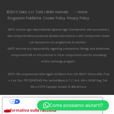
©2015 Saito s.r.l. Tutti i diritti riservati. –
Home
Erogazioni Pubbliche
Cookie Policy
Privacy Policy
SAITO declina ogni responsabilità riguardo agli orientamenti, alla raccorderia e
alla componentistica accessoria lasciata sulle turbine o altri componenti inviati
per lavorazioni e/o programma di scambio.
SAITO declines any responsibility regarding orientations, fittings, and additional
components left on the turbines or other components sent for processing
and/or exchange program.
SAITO SRL unipersonale sede legale via Marco Polo 220 60027 Osimo (AN), P.Iva
e Cod. Fisc. IT01329470429 Pec: saitosrl@pec.it C.C.I.A.A. AN n.29260 Reg. Trib.
AN n.21579 Capitale Sociale 10.400,00 Euro
Le tue preferenze relative alla privacy
Come possiamo aiutarti?
Informativa sulla raccolta